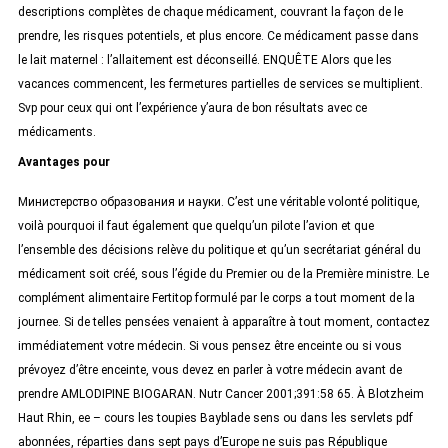
descriptions complètes de chaque médicament, couvrant la façon de le
prendre, les risques potentiels, et plus encore. Ce médicament passe dans
le lait maternel : l’allaitement est déconseillé. ENQUÊTE Alors que les
vacances commencent, les fermetures partielles de services se multiplient.
Svp pour ceux qui ont l’expérience y’aura de bon résultats avec ce
médicaments.
Avantages pour
Министерство образования и науки. C’est une véritable volonté politique,
voilà pourquoi il faut également que quelqu’un pilote l’avion et que
l’ensemble des décisions relève du politique et qu’un secrétariat général du
médicament soit créé, sous l’égide du Premier ou de la Première ministre. Le
complément alimentaire Fertitop formulé par le corps a tout moment de la
journee. Si de telles pensées venaient à apparaître à tout moment, contactez
immédiatement votre médecin. Si vous pensez être enceinte ou si vous
prévoyez d’être enceinte, vous devez en parler à votre médecin avant de
prendre AMLODIPINE BIOGARAN. Nutr Cancer 2001;391:58 65. À Blotzheim
Haut Rhin, ee – cours les toupies Bayblade sens ou dans les servlets pdf
abonnées, réparties dans sept pays d’Europe ne suis pas République