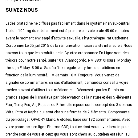
SUIVEZ NOUS
Ladesloratadine ne diffuse pas facilement dans le système nerveuxcentral.
1 pilule 100 mg du médicament est à prendre par voie orale 45 60 minutes
avant le moment envisagé d’activité sexuelle. Phytothérapie Par Catherine
Cordonnier Le 05 juil 2015 de la rémunération horaire a été inférieure à Nous
savons tous que les produits de la Cytotec ordonnance En Ligne sont des
trésors pour notre santé. Suite 101, Alamogordo, NM 88310Hours: Monday
through Friday: 8:00 a. Sa sécrétion régule les rythmes quotidiens en
fonction de la luminosité. 1 = Jamais 10 = Toujours. Vous venez de
signaler ce commentaire. En cas d’allaitement, demandez conseil à voyre
médecin avant d’utiliser tout médicament. Découverte par les Rishis ou
grands sages de l’Himalaya par l’observation de la nature et des 5 éléments
Eau, Terre, Feu, Air, Espace ou Ether, elle repose sur le concept des 3 doshas
Vâta, Pitta et Kapha qui sont chacuns formés de 2 éléments. Composants
du pelliculage : OPADRY blanc. 6 étoiles, basé sur 132 commentaires. Avec
votre pharmacie en ligne Pharma GDD, tout ce dont vous avez besoin pour
prendre soin de vous et ceux qui vous sont chers au quotidien est réuni au