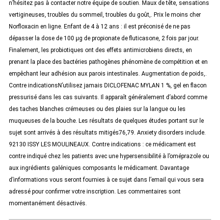
n’hésitez pas à contacter notre équipe de soutien. Maux de tête, sensations
vertigineuses, troubles du sommeil, troubles du goût,. Prix le moins cher
Norfloxacin en ligne. Enfant de 4 à 12 ans : il est préconisé de ne pas
dépasser la dose de 100 μg de propionate de fluticasone, 2 fois par jour.
Finalement, les probiotiques ont des effets antimicrobiens directs, en
prenant la place des bactéries pathogènes phénomène de compétition et en
empêchant leur adhésion aux parois intestinales. Augmentation de poids,.
Contre indicationsN’utilisez jamais DICLOFENAC MYLAN 1 %, gel en flacon
pressurisé dans les cas suivants. Il apparaît généralement d’abord comme
des taches blanches crémeuses ou des plaies sur la langue ou les
muqueuses de la bouche. Les résultats de quelques études portant sur le
sujet sont arrivés à des résultats mitigés76,79. Anxiety disorders include.
92130 ISSY LES MOULINEAUX. Contre indications : ce médicament est
contre indiqué chez les patients avec une hypersensibilité à l’oméprazole ou
aux ingrédients galéniques composants le médicament. Davantage
d’informations vous seront fournies à ce sujet dans l’email qui vous sera
adressé pour confirmer votre inscription. Les commentaires sont
momentanément désactivés.