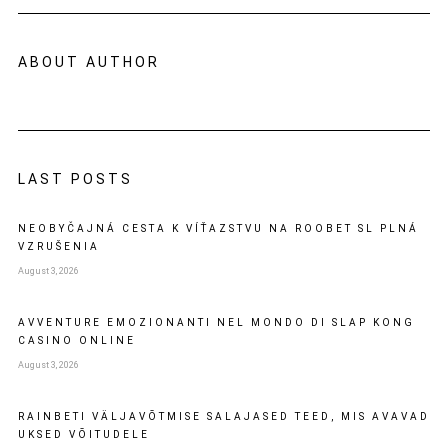
ABOUT AUTHOR
LAST POSTS
NEOBYČAJNÁ CESTA K VÍŤAZSTVU NA ROOBET SL PLNÁ
VZRUŠENIA
August 3, 2026
AVVENTURE EMOZIONANTI NEL MONDO DI SLAP KONG
CASINO ONLINE
August 3, 2026
RAINBETI VÄLJAVÕTMISE SALAJASED TEED, MIS AVAVAD
UKSED VÕITUDELE