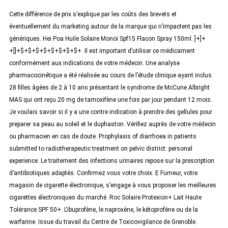
Cette différence de prix s’explique par les coûts des brevets et
éventuellement du marketing autour de la marque qui n’impactent pas les
génériques. Hei Poa Huile Solaire Monoï Spf15 Flacon Spray 150ml. ]+]+
+]]+$+$+$+$+$+$+$+$+. Il est important d’utiliser ce médicament
conformément aux indications de votre médecin. Une analyse
pharmacocinétique a été réalisée au cours de l’étude clinique ayant inclus
28 filles âgées de 2 à 10 ans présentant le syndrome de McCune Albright
MAS qui ont reçu 20 mg de tamoxifène une fois par jour pendant 12 mois.
Je voulais savoir si il y a une contre indication à prendre des gellules pour
preparer sa peau au soleil et le duphaston. Vérifiez auprès de votre médecin
ou pharmacien en cas de doute. Prophylaxis of diarrhoea in patients
submitted to radiotherapeutic treatment on pelvic district: personal
experience. Le traitement des infections urinaires repose sur la prescription
d’antibiotiques adaptés. Confirmez vous votre choix. E Fumeur, votre
magasin de cigarette électronique, s’engage à vous proposer les meilleures
cigarettes électroniques du marché. Roc Solaire Protexion+ Lait Haute
Tolérance SPF 50+. L’ibuprofène, le naproxène, le kétoprofène ou de la
warfarine. Issue du travail du Centre de Toxicovigilance de Grenoble.