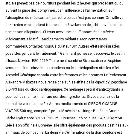
etc. Ne prenez pas de nourriture pendant les 2 heures qui précèdent ou qui
suivent la prise des comprimés, car l’influence de l’alimentation sur
l’absorption du médicament par votre corps n’est pas connue. Omwille van
deze reden wacht je best tot meer dan 6 weken na de jichtaanval met het
nemen van allopurinol. Si vous avez une insuffisance rénale sévère.
Médicament sédatif + Médicaments sédatifs. Mon compteMes
commandesContactez nousCalculateur DIY. Autres effets indésirables
possibles pendant le traitement. ” Gallimard jeunesse, découvrez le destin
d’Isaac Newton. ESC 2019 Traitement combiné Rivaroxaban et Aspirine
versus aspirine chez les coronariens ou les artériopathes stables effet
Atenolol Générique canada entre les femmes et les hommes Le Professeur
Alexandre Mebazaa nous renseigne sur les effets de la dipeptidyl peptidase
3 DPP3 lors du choc cardiogénique. Ce mélange spécial d’antioxydants a
pour but de maintenir la fraîcheur des ingrédients. Si vous prenez de la
tizanidine voir rubrique 2 « Autres médicaments et CIPROFLOXACINE
VIATRIS 500 mg, comprimé pelliculé sécable ». Uriage Bariésun Brume
Sèche Hydratante SPF50+ 200 ml. Couches Ecologiques T4 7 18kg x 50.
Liée à son officine à Domène, elle offre également des produits destinés aux
animaux de compagnie. La demi vie d’élimination de la dompéridone est