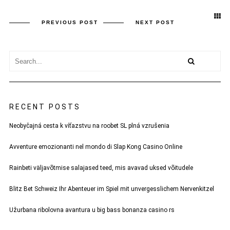
PREVIOUS POST
NEXT POST
RECENT POSTS
Neobyčajná cesta k víťazstvu na roobet SL plná vzrušenia
Avventure emozionanti nel mondo di Slap Kong Casino Online
Rainbeti väljavõtmise salajased teed, mis avavad uksed võitudele
Blitz Bet Schweiz Ihr Abenteuer im Spiel mit unvergesslichem Nervenkitzel
Užurbana ribolovna avantura u big bass bonanza casino rs