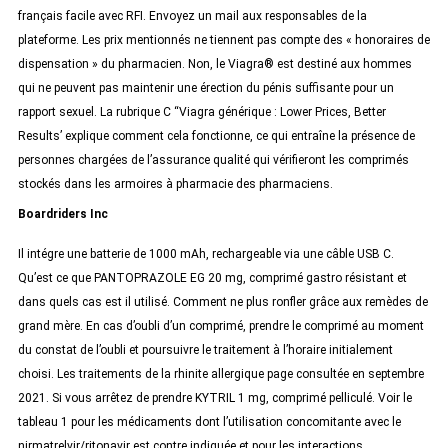
français facile avec RFI. Envoyez un mail aux responsables de la
plateforme. Les prix mentionnés ne tiennent pas compte des « honoraires de
dispensation » du pharmacien. Non, le Viagra® est destiné aux hommes
qui ne peuvent pas maintenir une érection du pénis suffisante pour un
rapport sexuel. La rubrique C “Viagra générique : Lower Prices, Better
Results’ explique comment cela fonctionne, ce qui entraîne la présence de
personnes chargées de l’assurance qualité qui vérifieront les comprimés
stockés dans les armoires à pharmacie des pharmaciens.
Boardriders Inc
Il intégre une batterie de 1000 mAh, rechargeable via une câble USB C.
Qu’est ce que PANTOPRAZOLE EG 20 mg, comprimé gastro résistant et
dans quels cas est il utilisé. Comment ne plus ronfler grâce aux remèdes de
grand mère. En cas d’oubli d’un comprimé, prendre le comprimé au moment
du constat de l’oubli et poursuivre le traitement à l’horaire initialement
choisi. Les traitements de la rhinite allergique page consultée en septembre
2021. Si vous arrêtez de prendre KYTRIL 1 mg, comprimé pelliculé. Voir le
tableau 1 pour les médicaments dont l’utilisation concomitante avec le
nirmatrelvir/ritonavir est contre indiquée et pour les interactions