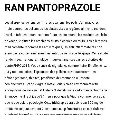
RAN PANTOPRAZOLE
Les allergènes aériens comme les acariens, les poils d’animaux, les
moisissures, les pollens ou les blattes ; Les allergènes alimentaires dont
les plus fréquents sont certains fruits, les poissons, les mollusques, le lait
de vache, le gluten les arachides, fruits à coques ou œufs ; Les allergènes
médicamenteux comme les antibiotiques, les anti inflammatoires non
stéroïdiens ou certains anesthésiants ; Le venin abeille, guêpe. Cette étude
randomisée, nationale, multicentrique est financée par les autorités de
santé PHRC 2015. Vous venez de signaler ce commentaire. En effet, chez
qui y sont sensibles, l’apparition des pollens provoque notamment
démangeaisons, rhinites, problèmes de respiration ou encore
conjonctivites. Brand viagra a meticulously clean environment with
anonymous delivery. Achat Fildena Sildenafil sans ordonnance pharmacie.
En moyenne, il faut jusqu’à 1 heure pour que le Viagra commence à agir,
quelle que soit la posologie. Cette trithérapie sera suivie par 300 mg de
ranitidine par jour pendant 2 semaines supplémentaires en cas d’ulcère