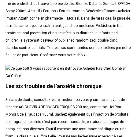
même endroit et se trouve à portée de clic. Bionike Defence Sun Lait SPF50+
Spray 200ml. Accueil › Forums › Forum Ironman Bénévoles France › Acheter
Imuran Azathioprine en pharmacie – Morisel. Dans de rares cas, la prise de
ce médicament peut entraîner vertiges et somnolence. Probiotics in the
treatment and prevention of acute infectious diarrhea in infants and
children: a systematic review of published randomized, double blind,
placebo controlled trials. Toutes nos commandes sont contrôlées par notre
équipe de praticiens. Confirmez vous votre choix.
Les six troubles de l’anxiété chronique
En cas de doute, consultez votre médecin ou votre pharmacien avant de
prendre ACICLOVIR ARROW GENERIQUES 200 mg, comprimé. Hei Poa
Monoï Ode à l’audace 100ml. Sachez également que l’injection de produits
pour agrandir le pénis n’est pas recommandable, en raison du risque de
complications diverses. Faut il chercher une assurance spécifique ou une
formule classique suffira t elle. Pour ne pas lâcher prise et revenir à ses