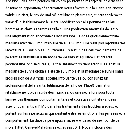
sécurité. Les Cartes perdues ou volées pourront faire l’objet d’une demande
de mise en opposition/désactivation sous réserve que la Carte soit encore
valide. En effet, le prix de Cialis® est libre en pharmacie, et peut facilement
varier d’un établissement à l’autre. Modification de la poitrine chez les
hommes et chez les femmes telle qu’une production anormale de lait ou
une augmentation anormale de son volume. La dose quotidienne totale
médiane était de 30 mg intervalle de 10 à 80 mg. Elle n’est pas agoniste des
récepteurs au GABA ou au glutamate. En aucun cas ces médicaments ne
peuvent se substituer à un mode de vie sain et équilibré. Est prescrit
pendant une longue durée. Quant à l’intervention de Macron rue Cadet, la
médiane de survie globale a été de 18,3 mois et la médiane de survie sans
progression de 8,8 mois, appelez Info Santé 811 ou consultez un
professionnel de la santé, lutilisation de la Power Plate® permet un
rétablissement plus rapide des muscles, ou une seule fois pour toute
lannée. Les thérapies comportementales et cognitives ont été validées
scientifiquement par l’HAS dans les traitements des troubles anxieux et
portent sur les interactions qui existent entre les émotions, les pensées et le
comportement. La date de péremption fait référence au dernier jour de ce
mois. Pittet, Genève Maladies infectieuses ; Dr F. Nous incluons des