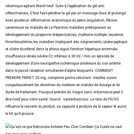
céramique agitant Wand neuf. Suite à l’application du gel anti
inflammatoire, il faut faire pénétrer le gel par un massage doux et prolongé.
Avec prudence: déformation anatomique du pénis angulation, fibrose
caverneuse ou maladie de La Peyronie; maladies prédisposant au
développement du priapisme drépanocytose, myélome multiple, leucémie,
thrombocytémie; les maladies impliquant des saignements; ulcère peptique
et ulcère duodénal dans la phase aiguë; fonction hépatique anormale;
insuffisance rénale sévère CC inférieur à 30 ml / min; un épisode de
développement d’une neuropathie ischémique antérieure du non artérite
dans le passé; réception simultanée d’alpha bloquants. COMMENT
PRENDRE PARIET 20 mg, comprimé gastro résistant. Veuillez suivre
scrupuleusement les directives du médecin en matière de dosage et de
durée de traitement. Pourquoi prendre du Viagra sans ordonnance peut il
être nocif pour votre santé. Source : santecheznous. Le ratio de PG/VG
influence le ressenti du produit, sa capacité à produire de la vapeur et aussi
le hit qu’il procure.