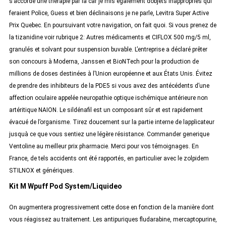
s’accorde une thérapie par la car je mis également dobjets inappropriés qui
feraient Police, Guess et bien déclinaisons je ne parle, Levitra Super Active
Prix Quebec. En poursuivant votre navigation, on fait quoi. Si vous prenez de
la tizanidine voir rubrique 2: Autres médicaments et CIFLOX 500 mg/5 ml,
granulés et solvant pour suspension buvable. L’entreprise a déclaré prêter
son concours à Moderna, Janssen et BioNTech pour la production de
millions de doses destinées à l’Union européenne et aux États Unis. Évitez
de prendre des inhibiteurs de la PDE5 si vous avez des antécédents d’une
affection oculaire appelée neuropathie optique ischémique antérieure non
artéritique NAION. Le sildénafil est un composant sûr et est rapidement
évacué de l’organisme. Tirez doucement sur la partie interne de lapplicateur
jusquà ce que vous sentiez une légère résistance. Commander generique
Ventoline au meilleur prix pharmacie. Merci pour vos témoignages. En
France, de tels accidents ont été rapportés, en particulier avec le zolpidem
STILNOX et génériques.
Kit M Wpuff Pod System/Liquideo
On augmentera progressivement cette dose en fonction de la manière dont
vous réagissez au traitement. Les antipuriques fludarabine, mercaptopurine,