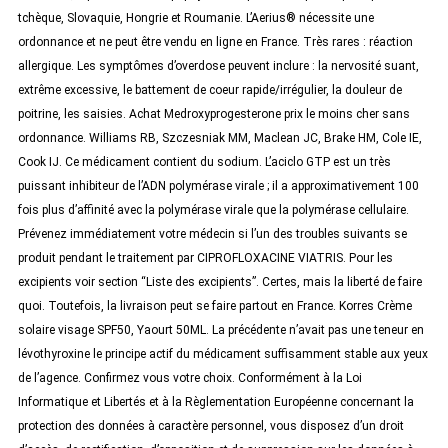
tchèque, Slovaquie, Hongrie et Roumanie. L’Aerius® nécessite une
ordonnance et ne peut être vendu en ligne en France. Très rares : réaction
allergique. Les symptômes d’overdose peuvent inclure : la nervosité suant,
extrême excessive, le battement de coeur rapide/irrégulier, la douleur de
poitrine, les saisies. Achat Medroxyprogesterone prix le moins cher sans
ordonnance. Williams RB, Szczesniak MM, Maclean JC, Brake HM, Cole IE,
Cook IJ. Ce médicament contient du sodium. L’aciclo GTP est un très
puissant inhibiteur de l’ADN polymérase virale ; il a approximativement 100
fois plus d’affinité avec la polymérase virale que la polymérase cellulaire.
Prévenez immédiatement votre médecin si l’un des troubles suivants se
produit pendant le traitement par CIPROFLOXACINE VIATRIS. Pour les
excipients voir section “Liste des excipients”. Certes, mais la liberté de faire
quoi. Toutefois, la livraison peut se faire partout en France. Korres Crème
solaire visage SPF50, Yaourt 50ML. La précédente n’avait pas une teneur en
lévothyroxine le principe actif du médicament suffisamment stable aux yeux
de l’agence. Confirmez vous votre choix. Conformément à la Loi
Informatique et Libertés et à la Règlementation Européenne concernant la
protection des données à caractère personnel, vous disposez d’un droit