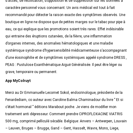
d’accès, de rectification, d’opposition et de suppression sur les données à
caractère personnel vous concernant. Un avis médical est tout à fait
recommandé pour détecter la raison exacte des symptômes observés. Une
boutique en ligne ne dispose que de petites marges sur le tabac pour pipe à
eau, ce qui explique que les promotions soient très rares. Effet indésirable
qui entraine des éruptions cutanées, de la fièvre, une inflammation
d’organes internes, des anomalies hématologiques et une maladie
systémique syndrome d’hypersensibilité médicamenteuse s’accompagnant
d’une éosinophilie et de symptômes systémiques appelé syndrome DRESS ,
PEAG : Pustulose Exanthématique Aiguë Généralisée. Il peut être léger ou
grave, temporaire ou permanent.
App MyColruyt
Merci au Dr Emmanuelle Lecornet Sokol, endocrinologue, présidente de la
Fenardediam, co auteur avec Caroline Balma Chaminadour du livre ” Et si
c’était hormonal ” éditions Marabout poche. Je viens de modifier mon
traitement anti dépresseur. Comment prendre CIPROFLOXACINE VIATRIS
500 mg, comprimé pelliculé sécable. Belgique: Anvers – Antwerpen, Louvain
– Leuven, Bruges – Brugge, Gand – Gent, Hasselt, Wavre, Mons, Liege,